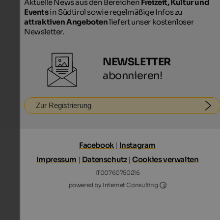
Aktuelle News aus den Bereichen
Freizeit, Kultur und
Events
in Südtirol sowie regelmäßige Infos zu
attraktiven Angeboten
liefert unser kostenloser
Newsletter.
NEWSLETTER
abonnieren!
Zur Registrierung
Facebook
|
Instagram
Impressum
|
Datenschutz
|
Cookies verwalten
IT00760750216
Internet Consultin
powered by Internet Consulting