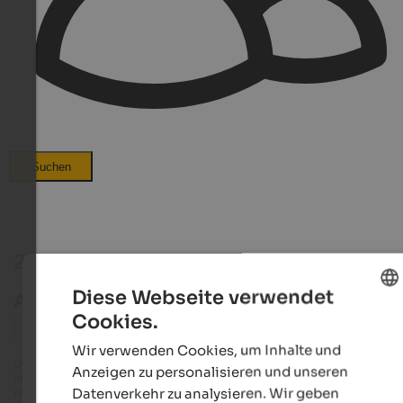
Suchen
27 Events in den Dolomiten
Diese Webseite verwendet
Aktuelle Veranstaltungen in den Dolomiten
Cookies.
ENGLISH
Dolomiten
Sport
Wir verwenden Cookies, um Inhalte und
GERMAN
Unser Redaktionsteam ist stets bemüht, ausführliche und genaue Infos zu
Anzeigen zu personalisieren und unseren
liefern. Dennoch ist es möglich, dass Events geändert werden und wir diese
Datenverkehr zu analysieren. Wir geben
nicht in Echtzeit aktualisieren können. Genaue Angaben zu den Daten, Zeite