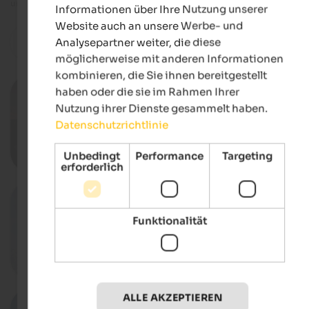
und Programmen erhalten Sie direkt beim Veranstalter.
Informationen über Ihre Nutzung unserer
Website auch an unsere Werbe- und
Analysepartner weiter, die diese
zurücksetzen
Filter
möglicherweise mit anderen Informationen
kombinieren, die Sie ihnen bereitgestellt
19.03.2027
haben oder die sie im Rahmen Ihrer
Sellaronda Skimarathon
Nutzung ihrer Dienste gesammelt haben.
Sellaronda, Corvara
Datenschutzrichtlinie
Unbedingt
Performance
Targeting
Deta
erforderlich
21.03.2027
Wine Skisafari
Funktionalität
Skipisten in Alta Badia, Abtei
Deta
ALLE AKZEPTIEREN
03.04.2027