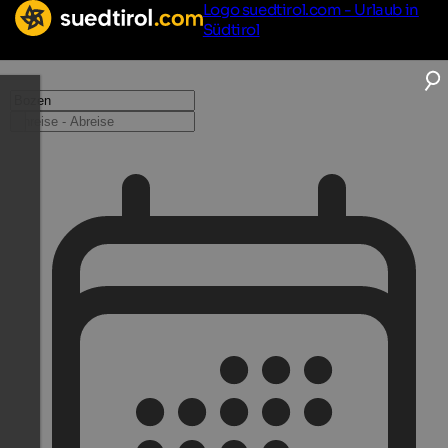
Logo suedtirol.com - Urlaub in
Südtirol