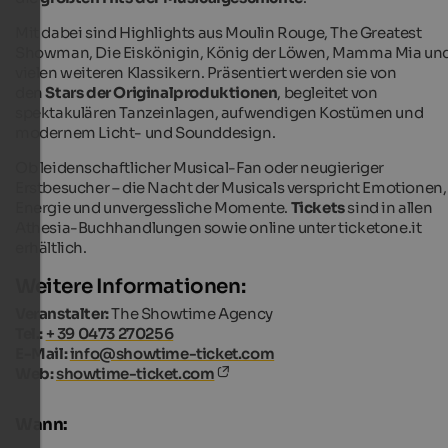
Mit dabei sind Highlights aus
Moulin Rouge
,
The Greatest
Showman
,
Die Eiskönigin
,
König der Löwen
,
Mamma Mia
un
vielen weiteren Klassikern. Präsentiert werden sie von
den
Stars der Originalproduktionen
, begleitet von
spektakulären Tanzeinlagen, aufwendigen Kostümen und
modernem Licht- und Sounddesign.
Ob leidenschaftlicher Musical-Fan oder neugieriger
Erstbesucher – die Nacht der Musicals verspricht Emotionen,
Energie und unvergessliche Momente.
Tickets
sind in allen
Athesia-Buchhandlungen sowie online unter ticketone.it
erhältlich.
Weitere Informationen:
Veranstalter:
The Showtime Agency
Tel.:
+ 39 0473 270256
E-Mail:
info@showtime-ticket.com
Web:
showtime-ticket.com
Wann: