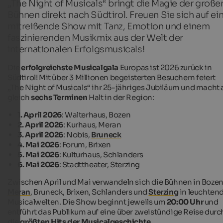
„The Night of Musicals“ bringt die Magie der große
Bühnen direkt nach Südtirol. Freuen Sie sich auf ei
mitreißende Show mit Tanz, Emotion und einem
faszinierenden Musikmix aus der Welt der
internationalen Erfolgsmusicals!
Die
erfolgreichste Musicalgala
Europas ist 2026 zurück in
Südtirol! Mit über 3 Millionen begeisterten Besuchern feiert
„The Night of Musicals“ ihr 25-jähriges Jubiläum und macht 
gleich
sechs Terminen
Halt in der Region:
1. April 2026
: Walterhaus, Bozen
2. April 2026
: Kurhaus, Meran
3. April 2026
: Nobis,
Bruneck
4. Mai 2026
: Forum, Brixen
5. Mai 2026
: Kulturhaus, Schlanders
6. Mai 2026
: Stadttheater, Sterzing
Zwischen April und Mai verwandeln sich die Bühnen in Bozen
Meran
, Bruneck, Brixen, Schlanders und
Sterzing
in leuchten
Musicalwelten. Die Show beginnt jeweils um
20:00 Uhr
und
entführt das Publikum auf eine über zweistündige Reise durc
die
größten Hits der Musicalgeschichte
.