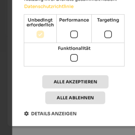
Naturhotel Waldheim
Datenschutzrichtlinie
Wandern & Wellness in Altrei! 7 Übernachtungen zum
Preis von 6. Ruhe und Entspannung, die Sie sich von
Unbedingt
Performance
Targeting
Ihrem Urlaub erhoffen.
erforderlich
Zum Angebot
Funktionalität
ALLE AKZEPTIEREN
ALLE ABLEHNEN
DETAILS ANZEIGEN
The Night of Musicals - Showtime Agency