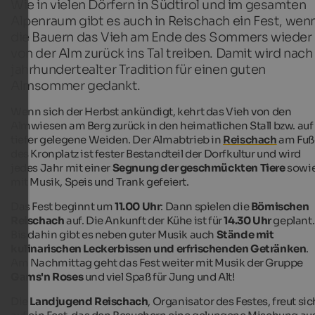
Wie in vielen Dörfern in Südtirol und im gesamten
Alpenraum gibt es auch in Reischach ein Fest, wen
die Bauern das Vieh am Ende des Sommers wieder
von der Alm zurück ins Tal treiben. Damit wird nach
jahrhundertealter Tradition für einen guten
Almsommer gedankt.
Wenn sich der Herbst ankündigt, kehrt das Vieh von den
Almwiesen am Berg zurück in den heimatlichen Stall bzw. auf
tiefer gelegene Weiden. Der Almabtrieb in
Reischach
am Fuß
des Kronplatz ist fester Bestandteil der Dorfkultur und wird
jedes Jahr mit einer
Segnung der geschmückten Tiere
sowi
mit Musik, Speis und Trank gefeiert.
Das Fest beginnt um
11.00 Uhr
: Dann spielen die
Bömischen
Reischach
auf. Die Ankunft der Kühe ist für
14.30 Uhr
geplant.
Bis dahin gibt es neben guter Musik auch
Stände mit
kulinarischen Leckerbissen und erfrischenden Getränken
.
Am Nachmittag geht das Fest weiter mit Musik der Gruppe
Gams'n Roses
und viel Spaß für Jung und Alt!
Die
Landjugend Reischach
, Organisator des Festes, freut sic