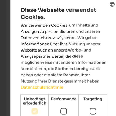
ab 252 €
Diese Webseite verwendet
Cookies.
ENGLISH
Wir verwenden Cookies, um Inhalte und
GERMAN
Anzeigen zu personalisieren und unseren
Datenverkehr zu analysieren. Wir geben
Informationen über Ihre Nutzung unserer
Website auch an unsere Werbe- und
Analysepartner weiter, die diese
SOLVIE Calm Inspiring Getaway
Falke
möglicherweise mit anderen Informationen
Ein feines und inspirierendes Getaway mit traumhaftem
Erleb
kombinieren, die Sie ihnen bereitgestellt
Panorama.
Auszei
haben oder die sie im Rahmen Ihrer
Nutzung ihrer Dienste gesammelt haben.
Zum Hotel
Datenschutzrichtlinie
Unbedingt
Performance
Targeting
erforderlich