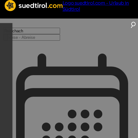
Logo suedtirol.com - Urlaub in
Südtirol