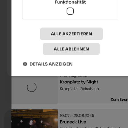
Funktionalität
Bruneck Kronplatz Tourismus
ALLE AKZEPTIEREN
ALLE ABLEHNEN
Events
am Kronplatz
DETAILS ANZEIGEN
TOP E
Fr 21. Aug. 2026
Kronplatz by Night
Kronplatz - Reischach
Zum Even
10.07. - 28.08.2026
Bruneck Live