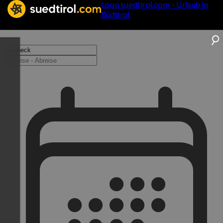
Logo suedtirol.com - Urlaub in
Südtirol