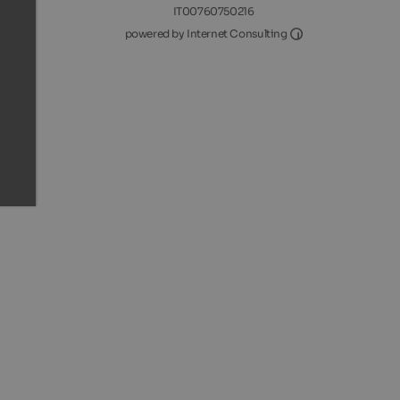
IT00760750216
Internet Consultin
powered by Internet Consulting