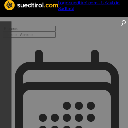
Logo suedtirol.com - Urlaub in
Südtirol