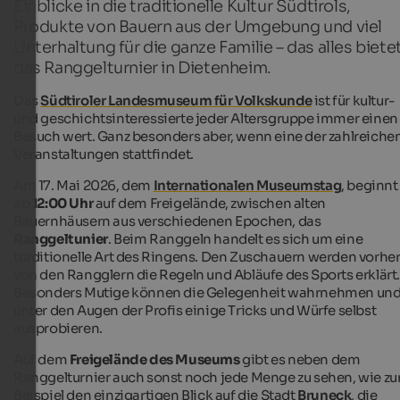
Einblicke in die traditionelle Kultur Südtirols,
Produkte von Bauern aus der Umgebung und viel
Unterhaltung für die ganze Familie – das alles biete
das Ranggelturnier in Dietenheim.
Das
Südtiroler Landesmuseum für Volkskunde
ist für kultur-
und geschichtsinteressierte jeder Altersgruppe immer einen
Besuch wert. Ganz besonders aber, wenn eine der zahlreiche
Veranstaltungen stattfindet.
Am 17. Mai 2026, dem
Internationalen Museumstag
, beginnt
ab
12:00 Uhr
auf dem Freigelände, zwischen alten
Bauernhäusern aus verschiedenen Epochen, das
Ranggeltunier
. Beim Ranggeln handelt es sich um eine
traditionelle Art des Ringens. Den Zuschauern werden vorhe
von den Rangglern die Regeln und Abläufe des Sports erklärt
Besonders Mutige können die Gelegenheit wahrnehmen un
unter den Augen der Profis einige Tricks und Würfe selbst
ausprobieren.
Auf dem
Freigelände des Museums
gibt es neben dem
Ranggelturnier auch sonst noch jede Menge zu sehen, wie z
Beispiel den einzigartigen Blick auf die Stadt
Bruneck
, die