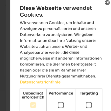
ab 252 €
Diese Webseite verwendet
Cookies.
ENGLISH
Wir verwenden Cookies, um Inhalte und
GERMAN
Anzeigen zu personalisieren und unseren
Datenverkehr zu analysieren. Wir geben
Informationen über Ihre Nutzung unserer
Website auch an unsere Werbe- und
Analysepartner weiter, die diese
SOLVIE Calm Inspiring Getaway
Majes
möglicherweise mit anderen Informationen
Ein feines und inspirierendes Getaway mit traumhaftem
Einzi
kombinieren, die Sie ihnen bereitgestellt
Panorama.
große
haben oder die sie im Rahmen Ihrer
Nutzung ihrer Dienste gesammelt haben.
Zum Hotel
Datenschutzrichtlinie
Unbedingt
Performance
Targeting
erforderlich