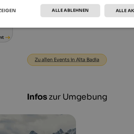
nt
Zum Event
ALLE ABLEHNEN
ZEIGEN
ALLE A
nt
Zu allen Events in Alta Badia
Infos
zur Umgebung