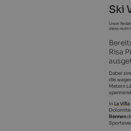
Ski 
Unser Redakt
diese nicht 
Bereit
Risa P
ausge
Dabei sin
die wagem
Metern L
spannend
In
La Villa
Dolomiten
Rennen
d
Sporteven