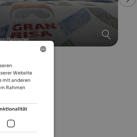
ddy Planinschek
nseren
ENGLISH
nserer Website
GERMAN
e mit anderen
e im Rahmen
nktionalität