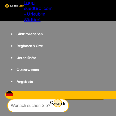
Logo
suedtirol.com
- Urlaub in
Südtirol
Südtirol erleben
Regionen & Orte
Unterkünfte
Gut zu wissen
Angebote
Events
Ski Weltcup Alta Badia
search