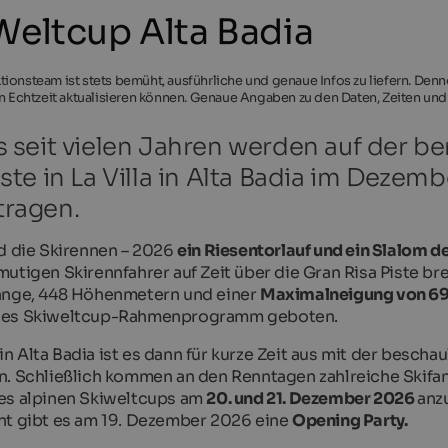
Weltcup Alta Badia
ionsteam ist stets bemüht, ausführliche und genaue Infos zu liefern. Den
in Echtzeit aktualisieren können. Genaue Angaben zu den Daten, Zeiten und
s seit vielen Jahren werden auf der 
iste in La Villa in Alta Badia im Dez
tragen.
d die Skirennen – 2026
ein Riesentorlauf und ein Slalom d
utigen Skirennfahrer auf Zeit über die Gran Risa Piste bre
änge, 448 Höhenmetern und einer
Maximalneigung von 69
es Skiweltcup-Rahmenprogramm geboten.
in Alta Badia ist es dann für kurze Zeit aus mit der beschau
. Schließlich kommen an den Renntagen zahlreiche Skifans
es alpinen Skiweltcups am
20. und 21. Dezember 2026
anz
t gibt es am 19. Dezember 2026 eine
Opening Party.