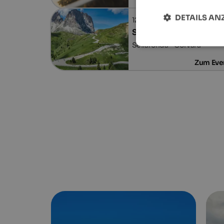
Zum Eve
DETAILS AN
12.09.2026
Sellaronda Bike Day
Sellaronda - Corvara
Zum Eve