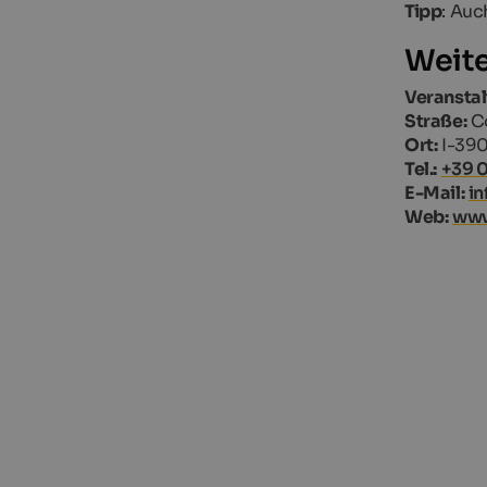
Tipp
: Au
Weite
Veranstal
Straße:
Co
Ort:
I-390
Tel.:
+39 0
E-Mail:
in
Web:
www