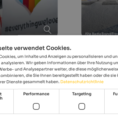
Alta Badia Brand/Fre
eite verwendet Cookies.
ookies, um Inhalte und Anzeigen zu personalisieren und u
 analysieren. Wir geben Informationen über Ihre Nutzung u
Events
in Alta Badia
Werbe- und Analysepartner weiter, die diese möglicherweis
ombinieren, die Sie ihnen bereitgestellt haben oder die si
hrer Dienste gesammelt haben.
Datenschutzrichtlinie
19.08.2026
t
Performance
Targeting
Fu
Paisc en festa
ch
tal -
St. Kassian - St. Kassian