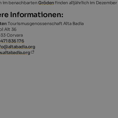
ch im benachbarten
Gröden
finden alljährlich im Dezember
re Informationen:
ter:
Tourismusgenossenschaft Alta Badia
l Alt 36
33 Corvara
471 836 176
fo@altabadia.org
.altabadia.org