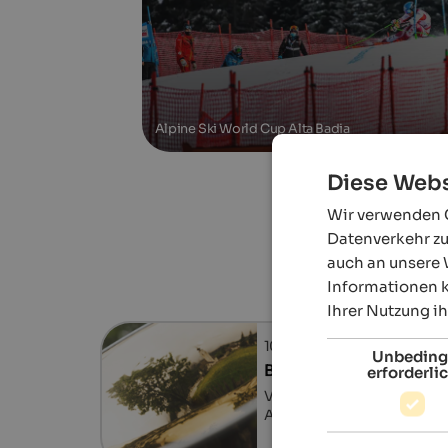
Alpine Ski World Cup Alta Badia
Diese Webs
Wir verwenden C
Datenverkehr zu
auch an unsere 
Informationen k
Ihrer Nutzung i
10.08.2026, 24.08.2026, …
Unbeding
Badiamusica
erforderli
Verschiedene Orte im Gader
Abtei