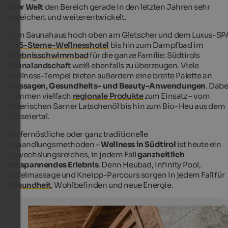
aller Welt
den Bereich gerade in den letzten Jahren sehr
bereichert und weiterentwickelt.
Vom Saunahaus hoch oben am Gletscher und dem Luxus-SP
im
5-Sterne-Wellnesshotel
bis hin zum Dampfbad im
Erlebnisschwimmbad
für die ganze Familie: Südtirols
Saunalandschaft
weiß ebenfalls zu überzeugen. Viele
Wellness-Tempel bieten außerdem eine breite Palette an
Massagen, Gesundheits- und Beauty-Anwendungen
. Dabe
kommen vielfach
regionale Produkte
zum Einsatz – vom
ätherischen Sarner Latschenöl bis hin zum Bio-Heu aus dem
Passeiertal.
Ob fernöstliche oder ganz traditionelle
Behandlungsmethoden –
Wellness in Südtirol
ist heute ein
abwechslungsreiches, in jedem Fall
ganzheitlich
entspannendes Erlebnis
. Denn Heubad, Infinity Pool,
Apfelmassage und Kneipp-Parcours sorgen in jedem Fall für
Gesundheit
, Wohlbefinden und neue Energie.
Balneum in Sterzing
Vier Saunen, ein Tauchbecken im Freien und eine Abkü