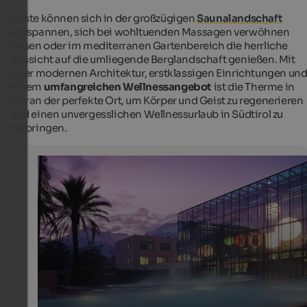
Gäste können sich in der großzügigen
Saunalandschaft
entspannen, sich bei wohltuenden Massagen verwöhnen
lassen oder im mediterranen Gartenbereich die herrliche
Aussicht auf die umliegende Berglandschaft genießen. Mit
ihrer modernen Architektur, erstklassigen Einrichtungen un
einem
umfangreichen Wellnessangebot
ist die Therme in
Meran der perfekte Ort, um Körper und Geist zu regenerieren
und einen unvergesslichen Wellnessurlaub in Südtirol zu
verbringen.
Therme Meran
Entspannen Sie sich im angenehmen Thermalwasser d
Therme Meran
Therme Meran - Tappeiner