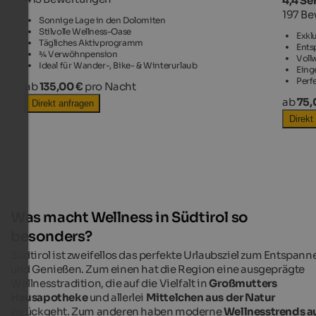
4,4 Se
197 B
Sonnige Lage in den Dolomiten
Stilvolle Wellness-Oase
Exkl
Tägliches Aktivprogramm
Ents
¾ Verwöhnpension
Voll
Ideal für Wander-, Bike- & Winterurlaub
Eing
Perf
ab
135,00 €
pro Nacht
ab
75,
Direkt anfragen
Direkt
Was macht Wellness in Südtirol so
besonders?
Südtirol ist zweifellos das perfekte Urlaubsziel zum Entspann
und Genießen. Zum einen hat die Region eine ausgeprägte
Wellnesstradition, die auf die Vielfalt in
Großmutters
Hausapotheke
und allerlei
Mittelchen aus der Natur
zurückgeht. Zum anderen haben moderne
Wellnesstrends a