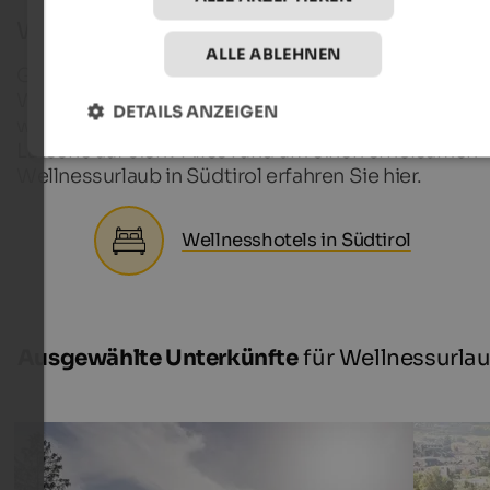
Wellnessurlaub in Südtirol
ALLE ABLEHNEN
Gibt es typische Südtiroler Wellnessbehandlunge
Wo sind die schönsten Saunawelten zu finden? Un
DETAILS ANZEIGEN
was hat es mit der wohltuenden Wirkung der Sarne
Latsche auf sich? Alles rund um einen erholsamen
Wellnessurlaub in Südtirol erfahren Sie hier.
Wellnesshotels in Südtirol
Ausgewählte Unterkünfte
für Wellnessurla