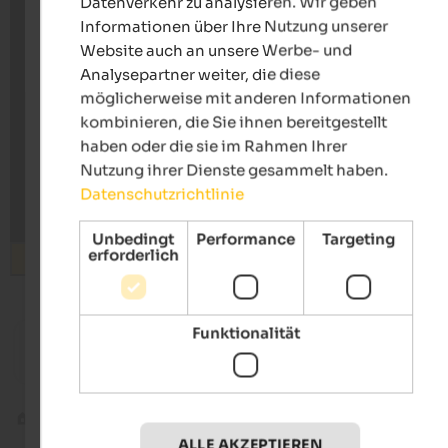
Datenverkehr zu analysieren. Wir geben
Informationen über Ihre Nutzung unserer
Website auch an unsere Werbe- und
Analysepartner weiter, die diese
möglicherweise mit anderen Informationen
kombinieren, die Sie ihnen bereitgestellt
haben oder die sie im Rahmen Ihrer
Nutzung ihrer Dienste gesammelt haben.
Datenschutzrichtlinie
Unbedingt
Performance
Targeting
erforderlich
Suchen
ab 205 €
Funktionalität
WINKLER 5-Star Design Hotel
Hotel Le
Designhotel | St. Lorenzen am Kronplatz
Entspan
Wellness
ALLE AKZEPTIEREN