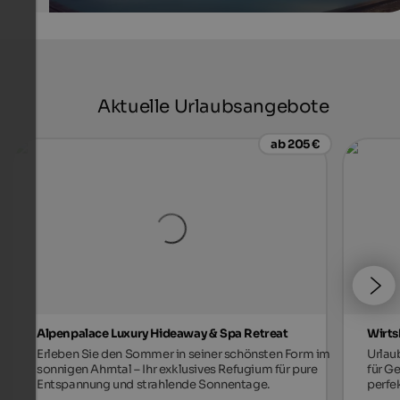
Aktuelle Urlaubsangebote
ab 205 €
Alpenpalace Luxury Hideaway & Spa Retreat
Wirts
Erleben Sie den Sommer in seiner schönsten Form im
Urlau
sonnigen Ahrntal – Ihr exklusives Refugium für pure
für G
Entspannung und strahlende Sonnentage.
perfe