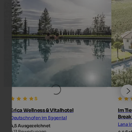
Erica Wellness & Vitalhotel
Im Ti
Break
Deutschnofen im Eggental
Lana 
4,5 Ausgezeichnet
413 Bewertungen