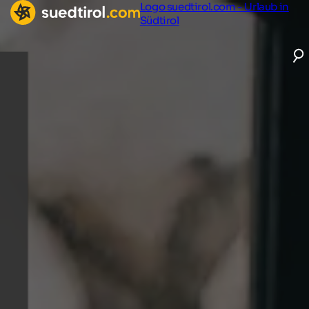
Logo suedtirol.com - Urlaub in
Südtirol