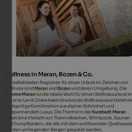
erwarten Sie im Saunabereich des Balneum in Sterzing.
Balneum - Klaus Peterlin
Wellness in Meran, Bozen & Co.
Die beliebtesten Regionen für einen Urlaub im Zeichen von
Wellness sind
Meran
und
Bozen
und deren Umgebung. Die
Therme Meran
ist die ideale Wahl für einen Wellnessurlaub i
Meraner Land. Diese beeindruckende Wellnessoase bietet ei
einzigartige Kombination aus alpiner Schönheit und
entspannendem Luxus. Die Therme in der
Kurstadt Meran
bietet eine Vielzahl von Thermalbecken, Whirlpools, Saunen
und Dampfbädern, die alle mit dem wohltuenden Quellwasse
aus den umliegenden Bergen gespeist werden.